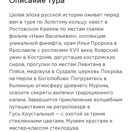
Описание тура
Целая эпоха русской истории оживет перед
вам в туре по Золотому кольцу: квест в
Ростовском Кремле по местам съемок
фильма «Иван Васильевич», коллекция
уникальной финифти, храм Ильи Пророка в
Ярославле с росписями XVII века, боярский
ужин в Костроме, дегустация костромских
сыров, прогулки по местам Левитана в
Плёсе, медовуха в Суздале, церковь Покрова
на Нерли в Боголюбово. Погрузитесь в
былинную атмосферу древнего Мурома,
освоите секреты выпечки традиционного
калача. Завершится приключение волшебным
путешествием на ретропоезде в
Гусь‑Хрустальный — с охотой за тремя
стеклянными цветами, Музеем хрусталя и
мастер‑классом стеклодува.