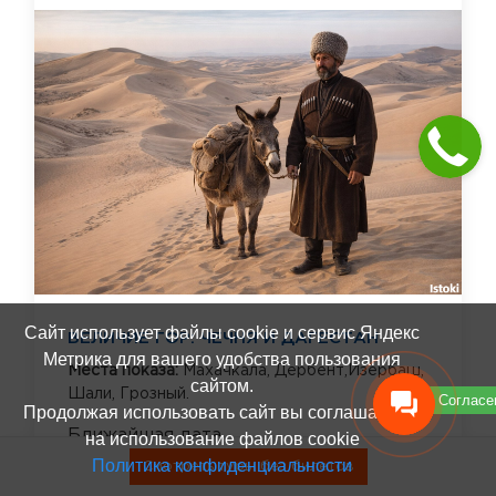
Сайт использует файлы cookie и сервис Яндекс
ВЕЛИЧИЕ ГОР: ЧЕЧНЯ И ДАГЕСТАН
Метрика для вашего удобства пользования
Места показа:
Махачкала,
Дербент,Изербаш,
сайтом.
Шали,
Грозный.
Согласе
Продолжая использовать сайт вы соглашаетесь
Ближайшая дата
на использование файлов cookie
12 августа 2026
Ещё даты
Политика конфиденциальности
Смотреть туры без билетов