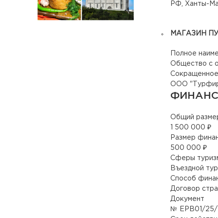
РФ, Ханты-Ма
МАГАЗИН ПУТ
Полное наим
Общество с о
Сокращенное
ООО "
Турфир
ФИНАНС
Общий разме
1 500 000 ₽
Размер фина
500 000 ₽
Сферы туриз
Въездной тур
Способ фина
Договор стра
Документ
№ ЕРВ01/25/