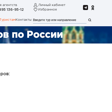
я агентств
Личный кабинет
495 136-95-12
Избранное
Туристам
Контакты
в по России
ров: