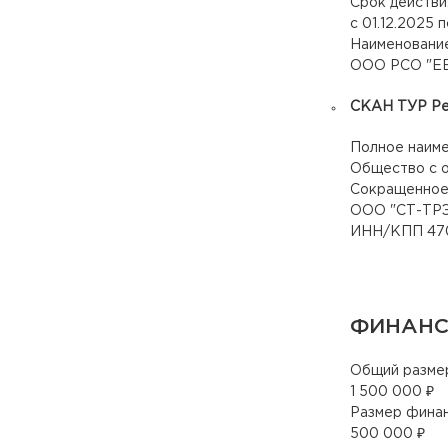
Срок действи
с 01.12.2025 п
Наименование
ООО РСО "Е
СКАН ТУР Рее
Полное наим
Общество с о
Сокращенное
ООО "
СТ-ТР
ИНН/КПП 4704
ФИНАНС
Общий разме
1 500 000 ₽
Размер фина
500 000 ₽