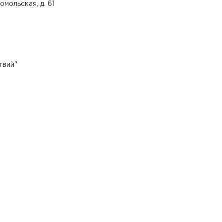
мольская, д. 61
твий
"