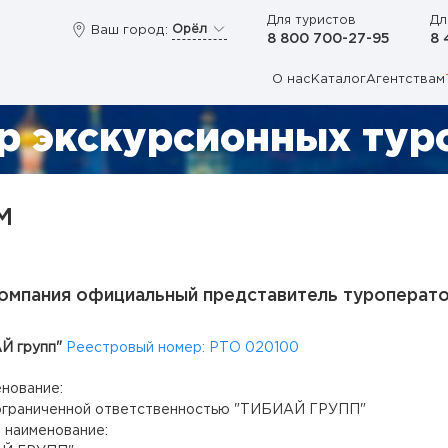
Для туристов
Дл
Орёл
Ваш город:
8 800 700-27-95
8 
О нас
Каталог
Агентствам
р экскурсионных туро
М
омпания официальный представитель туроперато
 групп"
Реестровый номер: РТО 020100
енование:
ограниченной ответственностью "ТИБИАЙ ГРУПП"
 наименование: