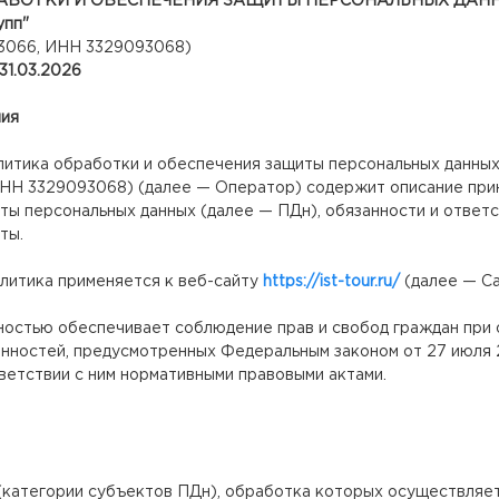
АБОТКИ И ОБЕСПЕЧЕНИЯ ЗАЩИТЫ ПЕРСОНАЛЬНЫХ ДАН
упп"
3066, ИНН 3329093068)
31.03.2026
ния
олитика обработки и обеспечения защиты персональных данн
ИНН 3329093068) (далее — Оператор) содержит описание при
ты персональных данных (далее — ПДн), обязанности и ответ
ты.
олитика применяется к веб-сайту
https://ist-tour.ru/
(далее — Са
лностью обеспечивает соблюдение прав и свобод граждан при
нностей, предусмотренных Федеральным законом от 27 июля 
ветствии с ним нормативными правовыми актами.
категории субъектов ПДн), обработка которых осуществляет