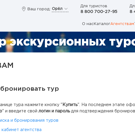
Для туристов
Дл
Орёл
Ваш город:
8 800 700-27-95
8 
О нас
Каталог
Агентствам
р экскурсионных туро
ВАМ
абронировать тур
анице тура нажмите кнопку "
Купить
". На последнем этапе оф
о
" и введите свой
логин и пароль
для подтверждения брониров
иска и бронирования туров
 кабинет агентства