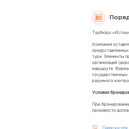
Поряд
Турбюро «Истоки»
Компания оставля
предоставляемых 
тура. Элементы п
организаций (дор
маршруте. Фирма 
государственных 
разумного контро
Условия брониров
При бронировании
произвести допла
Памятка для