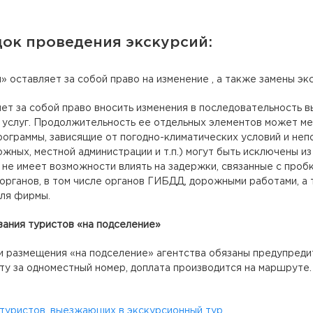
ок проведения экскурсий:
 оставляет за собой право на изменение , а также замены эк
ет за собой право вносить изменения в последовательность 
услуг. Продолжительность ее отдельных элементов может мен
рограммы, зависящие от погодно-климатических условий и не
ожных, местной администрации и т.п.) могут быть исключены из
не имеет возможности влиять на задержки, связанные с пробк
органов, в том числе органов ГИБДД, дорожными работами, а
ля фирмы.
ания туристов «на подселение»
 размещения «на подселение» агентства обязаны предупредить
ту за одноместный номер, доплата производится на маршруте.
 туристов, выезжающих в экскурсионный тур