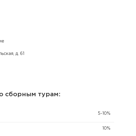
ие
ская, д. 61
о сборным турам:
5-10%
10%