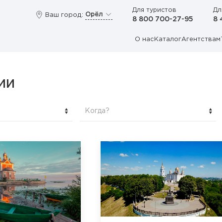
Для туристов
Дл
Орёл
Ваш город:
8 800 700-27-95
8 
О нас
Каталог
Агентствам
ИИ
Когда?