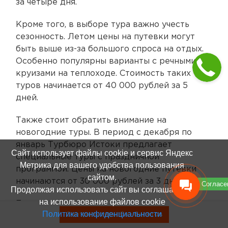
за четыре дня.
Кроме того, в выборе тура важно учесть
сезонность. Летом цены на путевки могут
быть выше из-за большого спроса на отдых.
Особенно популярны варианты с речными
круизами на теплоходе. Стоимость таких
туров начинается от 40 000 рублей за 5
дней.
Также стоит обратить внимание на
новогодние туры. В период с декабря по
январь Турбюро Истоки предлагает
Сайт использует файлы cookie и сервис Яндекс
специальные туры с праздничной
Метрика для вашего удобства пользования
программой. Цены на новогодние путевки
сайтом.
начинаются от 30 000 рублей за 3 дня.
Согласе
Продолжая использовать сайт вы соглашаетесь
на использование файлов cookie
Если вы предпочитаете путешествовать с
Политика конфиденциальности
Смотреть туры без билетов
детьми, то стоимость тура может