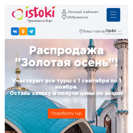
Личный кабинет
Избранное
Орёл
Ваш город:
Распродажа
"Золотая осень"!
Участвуют все туры с 1 сентября по 1
ноября.
Оставь заявку и получи цены по акции!
Подобрать тур