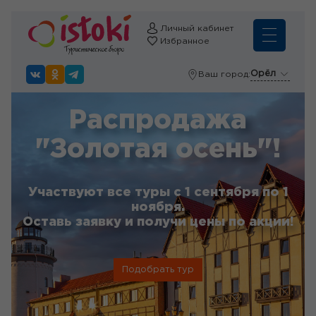
Личный кабинет
Избранное
Орёл
Ваш город:
Распродажа
"Золотая осень"!
Участвуют все туры с 1 сентября по 1
ноября.
Оставь заявку и получи цены по акции!
Подобрать тур