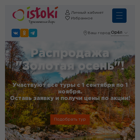
Личный кабинет
Избранное
Орёл
Ваш город:
Распродажа
"Золотая осень"!
Участвуют все туры с 1 сентября по 1
ноября.
Оставь заявку и получи цены по акции!
Подобрать тур