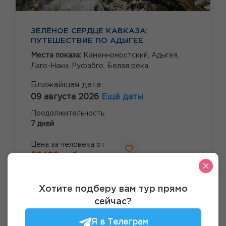
ЗЕЛЁНОЕ СЕРДЦЕ КАВКАЗА:
ПУТЕШЕСТВИЕ ПО АДЫГЕЕ
Места показа:
Каменномостский,
Адыгея,
Лаго-Наки,
Руфабго,
Белая река
Ближайшая дата
09 августа 2026
Ещё даты
Продолжительность
7 дней
Цена за человека от
56 100 руб.
Посмотреть тур
Хотите подберу вам тур прямо
сейчас?
Я в Телеграм