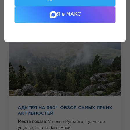
Я в МАКС
АДЫГЕЯ НА 360°: ОБЗОР САМЫХ ЯРКИХ
АКТИВНОСТЕЙ
Места показа:
Ущелье Руфабго,
Гуамское
ущелье,
Плато Лаго-Наки