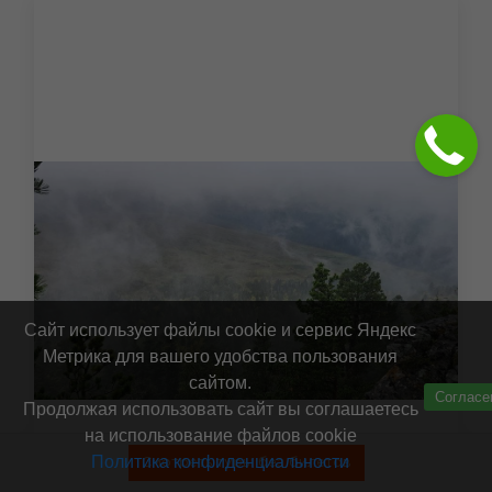
Сайт использует файлы cookie и сервис Яндекс
Метрика для вашего удобства пользования
сайтом.
Согласе
Продолжая использовать сайт вы соглашаетесь
на использование файлов cookie
ДРАЙВ КАВКАЗА: МУЛЬТИАКТИВ В
Политика конфиденциальности
Смотреть туры без билетов
АДЫГЕЕ